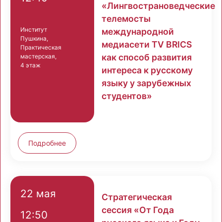
«Лингвострановедческие
телемосты
Институт
международной
Пушкина,
медиасети TV BRICS
Практическая
как способ развития
мастерская,
4 этаж
интереса к русскому
языку у зарубежных
студентов»
Подробнее
22 мая
Стратегическая
сессия «От Года
12:50