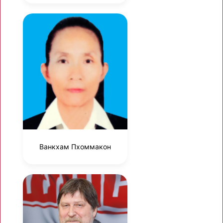
Ванкхам Пхоммакон