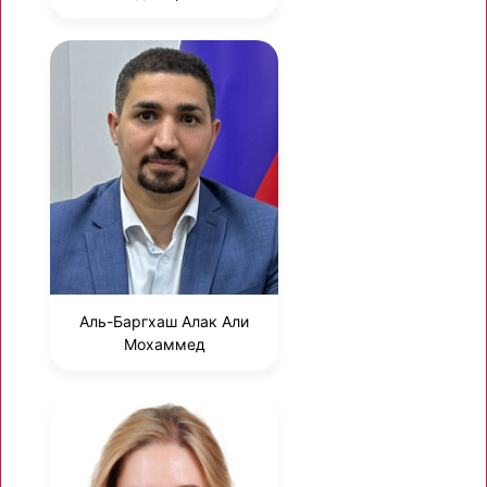
Аль-Баргхаш Алак Али
Мохаммед