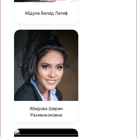
Абдула Валид Латиф
Абидова Ширин
Рахимжоновна