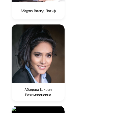
Абдула Валид Латиф
Абидова Ширин
Рахимжоновна