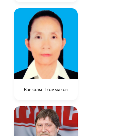
Ванкхам Пхоммакон