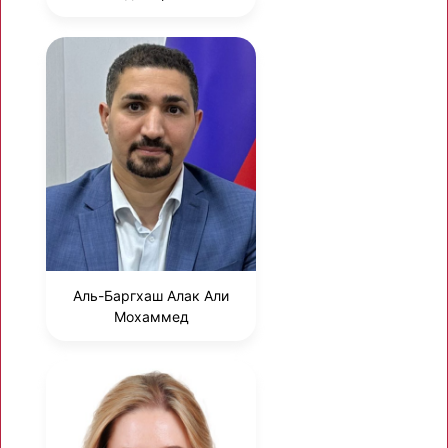
Аль-Баргхаш Алак Али
Мохаммед