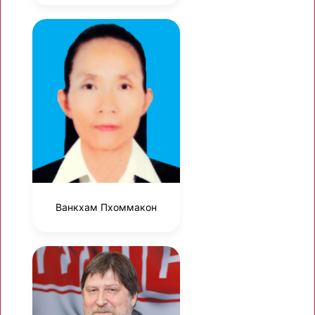
Ванкхам Пхоммакон