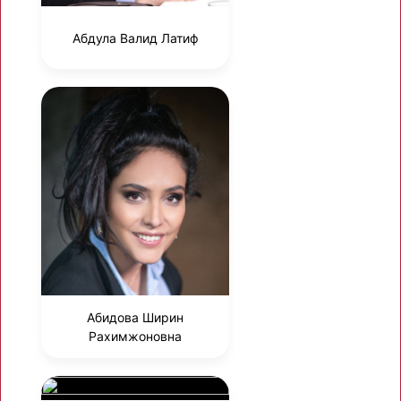
Абдула Валид Латиф
Абидова Ширин
Рахимжоновна