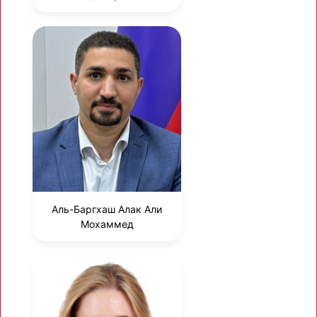
Аль-Баргхаш Алак Али
Мохаммед